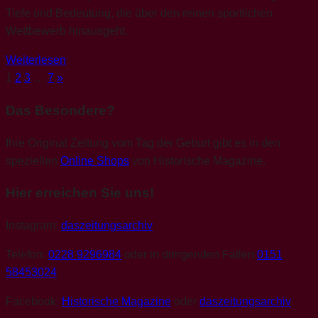
Tiefe und Bedeutung, die über den reinen sportlichen
Wettbewerb hinausgeht.
Weiterlesen
Nächste
Seitennummerierung
1
2
3
…
7
»
Beiträge
der
Das Besondere?
Beiträge
Ihre Original Zeitung vom Tag der Geburt gibt es in den
speziellen
Online Shops
von Historische Magazine.
Hier erreichen Sie uns!
Instagram:
daszeitungsarchiv
Telefon:
0228 9296984
oder in dringenden Fällen
0151
58453024
Facebook:
Historische Magazine
oder
daszeitungsarchiv