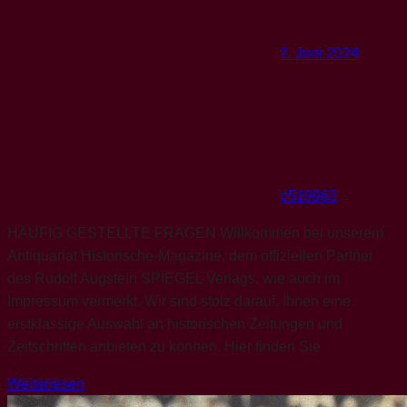
2. Juni 2024
p519963
HÄUFIG GESTELLTE FRAGEN Willkommen bei unserem
Antiquariat Historische-Magazine, dem offiziellen Partner
des Rudolf Augstein SPIEGEL Verlags, wie auch im
Impressum vermerkt. Wir sind stolz darauf, Ihnen eine
erstklassige Auswahl an historischen Zeitungen und
Zeitschriften anbieten zu können. Hier finden Sie
Weiterlesen