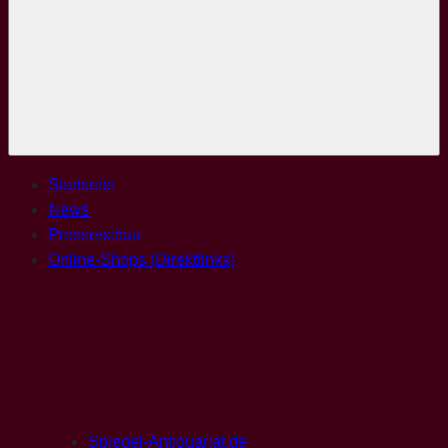
Menü
Startseite
News
Presseschau
Online-Shops (Direktlinks)
Spiegel-Antiquariat.de