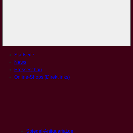
Menü
Startseite
News
Presseschau
Online-Shops (Direktlinks)
Spiegel-Antiquariat.de