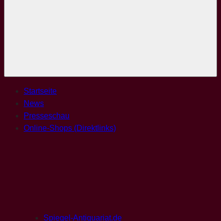
Menü
Startseite
News
Presseschau
Online-Shops (Direktlinks)
Spiegel-Antiquariat.de