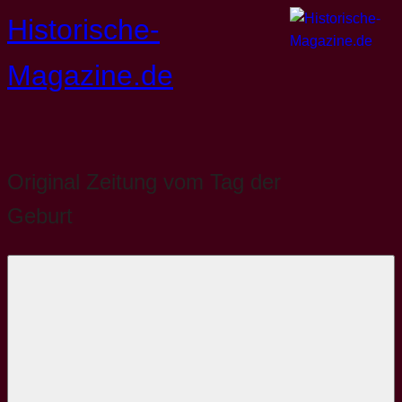
Zum
Historische-
Inhalt
springen
Magazine.de
Original Zeitung vom Tag der
Geburt