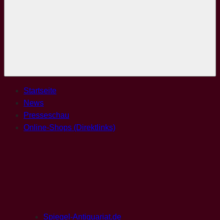
Menü
Startseite
News
Presseschau
Online-Shops (Direktlinks)
Spiegel-Antiquariat.de