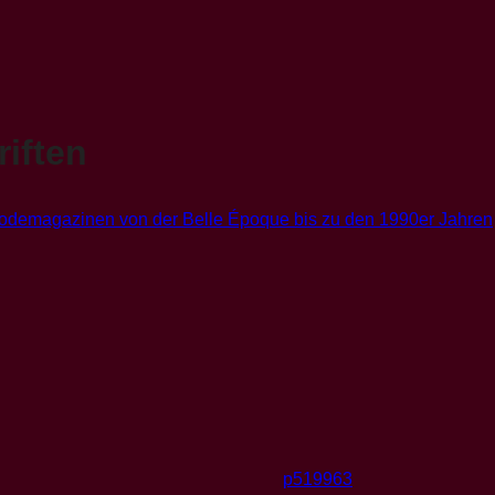
iften
p519963