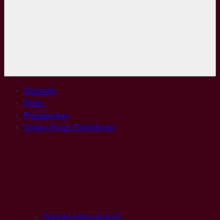
Menü
Startseite
News
Presseschau
Online-Shops (Direktlinks)
Spiegel-Antiquariat.de