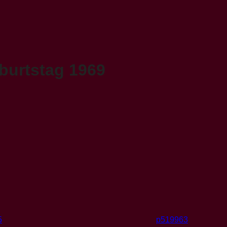
burtstag 1969
5
p519963