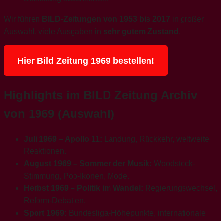
Wir führen
BILD-Zeitungen von 1953 bis 2017
in großer
Auswahl, viele Ausgaben in
sehr gutem Zustand
.
Hier Bild Zeitung 1969 bestellen!
Highlights im BILD Zeitung Archiv
von 1969 (Auswahl)
Juli 1969 – Apollo 11:
Landung, Rückkehr, weltweite
Reaktionen.
August 1969 – Sommer der Musik:
Woodstock-
Stimmung, Pop-Ikonen, Mode.
Herbst 1969 – Politik im Wandel:
Regierungswechsel,
Reform-Debatten.
Sport 1969:
Bundesliga-Höhepunkte, internationale