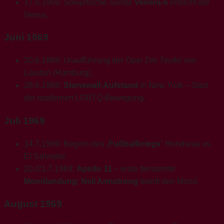
17.5.1969: Sowjetische Sonde
Venera-6
erreicht die
Venus.
Juni 1969
20.6.1969: Uraufführung der Oper
Die Teufel von
Loudun
(Hamburg).
28.6.1969:
Stonewall-Aufstand
in New York – Start
der modernen LGBTQ-Bewegung.
Juli 1969
14.7.1969: Beginn des „
Fußballkriegs
“ Honduras vs.
El Salvador.
20./21.7.1969:
Apollo 11
– erste bemannte
Mondlandung
;
Neil Armstrong
betritt den Mond.
August 1969