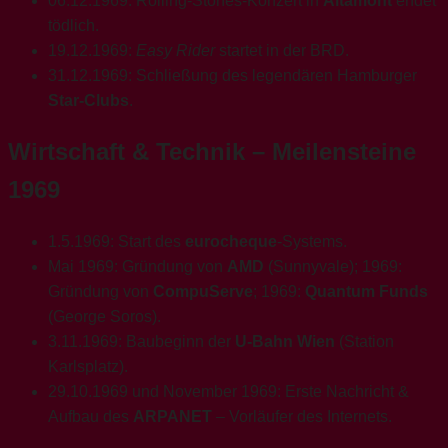
06.12.1969: Rolling-Stones-Konzert in
Altamont
endet
tödlich.
19.12.1969:
Easy Rider
startet in der BRD.
31.12.1969: Schließung des legendären Hamburger
Star-Clubs
.
Wirtschaft & Technik – Meilensteine
1969
1.5.1969: Start des
eurocheque
-Systems.
Mai 1969: Gründung von
AMD
(Sunnyvale); 1969:
Gründung von
CompuServe
; 1969:
Quantum Funds
(George Soros).
3.11.1969: Baubeginn der
U-Bahn Wien
(Station
Karlsplatz).
29.10.1969 und November 1969: Erste Nachricht &
Aufbau des
ARPANET
– Vorläufer des Internets.