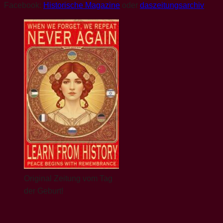
Facebook:
Historische Magazine
oder
daszeitungsarchiv
zeitung
1969
Video
Mondlandung
Zeitgeschichte
1969
Zeitung
zum
Geburtstag
1969
Original Zeitung vom Tag
der Geburt!