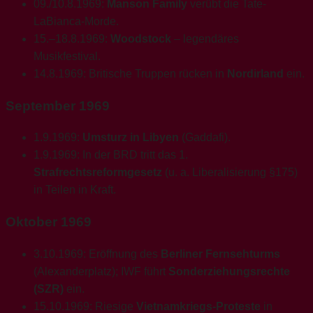
09./10.8.1969:
Manson Family
verübt die Tate-
LaBianca-Morde.
15.–18.8.1969:
Woodstock
– legendäres
Musikfestival.
14.8.1969: Britische Truppen rücken in
Nordirland
ein.
September 1969
1.9.1969:
Umsturz in Libyen
(Gaddafi).
1.9.1969: In der BRD tritt das 1.
Strafrechtsreformgesetz
(u. a. Liberalisierung §175)
in Teilen in Kraft.
Oktober 1969
3.10.1969: Eröffnung des
Berliner Fernsehturms
(Alexanderplatz); IWF führt
Sonderziehungsrechte
(SZR)
ein.
15.10.1969: Riesige
Vietnamkriegs-Proteste
in