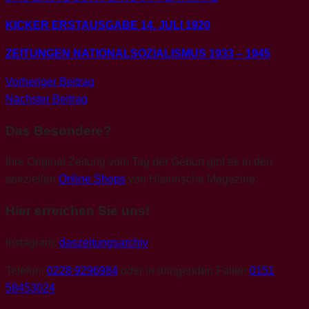
KICKER ERSTAUSGABE 14. JULI 1920
ZEITUNGEN NATIONALSOZIALISMUS 1933 – 1945
Beitragsnavigation
Schlagwörter
Vorheriger Beitrag
alte
Bild
Nächster Beitrag
Zeitung
Das Besondere?
1969
Apollo
11
Geburtsjahr
Ihre Original Zeitung vom Tag der Geburt gibt es in den
1969
Geschenkidee
speziellen
Online Shops
von Historische Magazine.
1969
geschenkideen
Mondlandung
1969
Original
Hier erreichen Sie uns!
Zeitung
1969
originalzeitung
Instagram:
daszeitungsarchiv
1969
Video
Telefon:
0228 9296984
oder in dringenden Fällen
0151
Apollo
58453024
11
Video
Bild