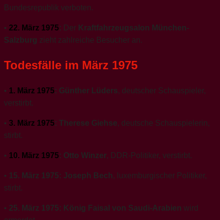
Bundesrepublik verboten.
•
22. März 1975
:
Der
Kraftfahrzeugsalon München-
Salzburg
zieht zahlreiche Besucher an.
Todesfälle im März 1975
•
1. März 1975
:
Günther Lüders
, deutscher Schauspieler,
verstirbt.
•
3. März 1975
:
Therese Giehse
, deutsche Schauspielerin,
stirbt.
•
10. März 1975
:
Otto Winzer
, DDR-Politiker, verstirbt.
•
15. März 1975:
Joseph Bech
, luxemburgischer Politiker,
stirbt.
•
25. März 1975:
König Faisal von Saudi-Arabien
wird