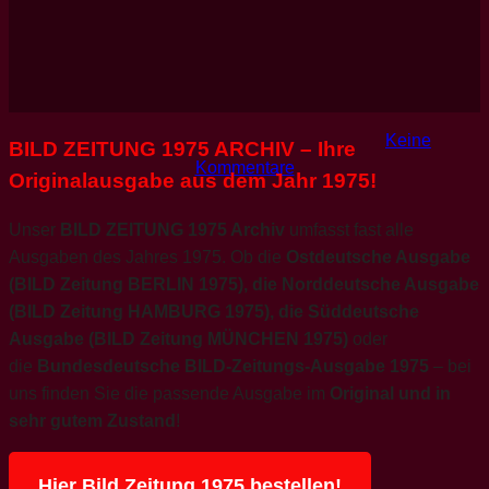
Keine
BILD ZEITUNG 1975 ARCHIV – Ihre
Kommentare
Originalausgabe aus dem Jahr 1975!
Unser
BILD ZEITUNG 1975 Archiv
umfasst fast alle
Ausgaben des Jahres 1975. Ob die
Ostdeutsche Ausgabe
(BILD Zeitung BERLIN 1975), die Norddeutsche Ausgabe
(BILD Zeitung HAMBURG 1975), die Süddeutsche
Ausgabe (BILD Zeitung MÜNCHEN 1975)
oder
die
Bundesdeutsche BILD-Zeitungs-Ausgabe 1975
– bei
uns finden Sie die passende Ausgabe im
Original und in
sehr gutem Zustand
!
Hier Bild Zeitung 1975 bestellen!