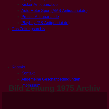
Kicker-Antiquariat.de
Auto Motor Sport (AMS-Antiquariat.de)
Presse-Antiquariat.de
Playboy (PB-Antiquariat.de)
Das Zeitungsarchiv
Kontakt
Kontakt
Allgemeine Geschäftbedingungen
Impressum
Bild Zeitung 1975 Archiv