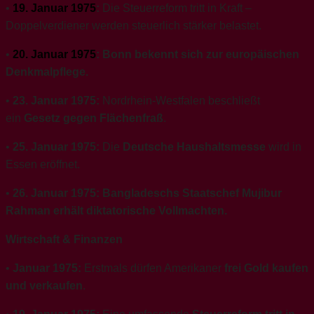
•
19. Januar 1975
:
Die Steuerreform tritt in Kraft –
Doppelverdiener werden steuerlich stärker belastet.
•
20. Januar 1975
:
Bonn bekennt sich zur europäischen
Denkmalpflege.
•
23. Januar 1975:
Nordrhein-Westfalen beschließt
ein
Gesetz gegen Flächenfraß
.
•
25. Januar 1975:
Die
Deutsche Haushaltsmesse
wird in
Essen eröffnet.
•
26. Januar 1975:
Bangladeschs Staatschef Mujibur
Rahman erhält diktatorische Vollmachten.
Wirtschaft & Finanzen
•
Januar 1975:
Erstmals dürfen Amerikaner
frei Gold kaufen
und verkaufen
.