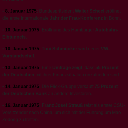
•
8. Januar 1975
:
Bundespräsident
Walter Scheel
eröffnet
die erste Internationale
Jahr der Frau-Konferenz
in Bonn.
•
10. Januar 1975
:
Eröffnung des Hamburger
Autobahn-
Elbtunnels
.
•
10. Januar 1975
:
Toni Schmücker
wird neuer
VW-
Vorstandschef
.
•
13. Januar 1975
:
Eine
Umfrage zeigt
, dass
55 Prozent
der Deutschen
mit ihrer Finanzsituation unzufrieden sind.
•
14. Januar 1975
:
Die Flick-Gruppe verkauft
75 Prozent
der Deutschen Bank
an andere Investoren.
•
16. Januar 1975
:
Franz Josef Strauß
reist als erster CSU-
Vorsitzender nach China, um sich mit der Führung um Mao
Zedong zu treffen.