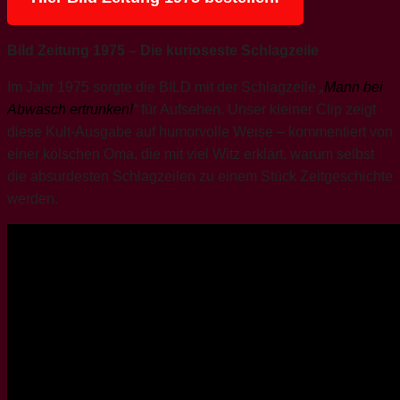
Bild Zeitung 1975 – Die kurioseste Schlagzeile
Im Jahr 1975 sorgte die BILD mit der Schlagzeile
„
Mann bei
Abwasch ertrunken!
“
für Aufsehen. Unser kleiner Clip zeigt
diese Kult-Ausgabe auf humorvolle Weise – kommentiert von
einer kölschen Oma, die mit viel Witz erklärt, warum selbst
die absurdesten Schlagzeilen zu einem Stück Zeitgeschichte
werden.