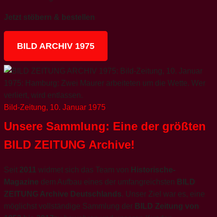
Jetzt stöbern & bestellen
BILD ARCHIV 1975
Bild-Zeitung, 10. Januar 1975
Unsere Sammlung: Eine der größten
BILD ZEITUNG Archive!
Seit
2011
widmet sich das Team von
Historische-
Magazine
dem Aufbau eines der umfangreichsten
BILD
ZEITUNG Archive Deutschlands
. Unser Ziel war es, eine
möglichst vollständige Sammlung der
BILD Zeitung von