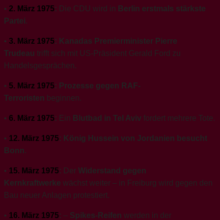
•
2. März 1975
:
Die CDU wird in
Berlin erstmals stärkste
Partei
.
•
3. März 1975
:
Kanadas Premierminister Pierre
Trudeau
trifft sich mit US-Präsident Gerald Ford zu
Handelsgesprächen.
•
5. März 1975
:
Prozesse gegen RAF-
Terroristen
beginnen.
•
6. März 1975
:
Ein
Blutbad in Tel Aviv
fordert mehrere Tote.
•
12. März 1975
:
König Hussein von Jordanien besucht
Bonn
.
•
15. März 1975
:
Der
Widerstand gegen
Kernkraftwerke
wächst weiter – in Freiburg wird gegen den
Bau neuer Anlagen protestiert.
•
16. März 1975
:
–
Spikes-Reifen
werden in der