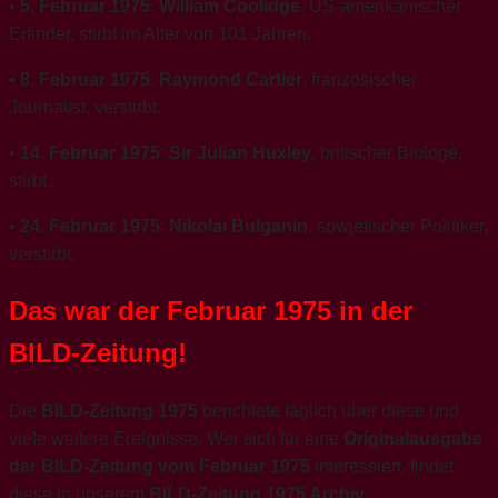
•
5. Februar 1975
:
William Coolidge
, US-amerikanischer
Erfinder, stirbt im Alter von 101 Jahren.
•
8. Februar 1975
:
Raymond Cartier
, französischer
Journalist, verstirbt.
•
14. Februar 1975
:
Sir Julian Huxley
, britischer Biologe,
stirbt.
•
24. Februar 1975
:
Nikolai Bulganin
, sowjetischer Politiker,
verstirbt.
Das war der Februar 1975 in der
BILD-Zeitung!
Die
BILD-Zeitung 1975
berichtete täglich über diese und
viele weitere Ereignisse. Wer sich für eine
Originalausgabe
der BILD-Zeitung vom Februar 1975
interessiert, findet
diese in unserem
BILD-Zeitung 1975 Archiv
.