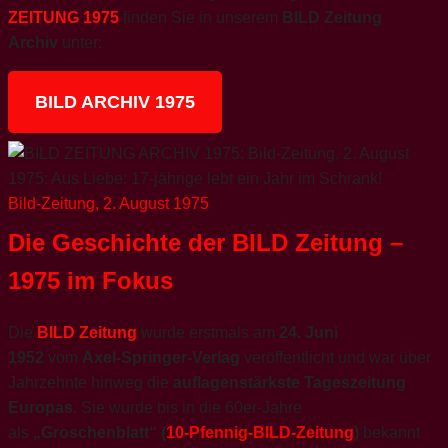
ZEITUNG 1975
finden Sie in unserem
BILD Zeitung
Archiv
unter:
BILD ARCHIV 1975
Bild-Zeitung, 2. August 1975
Die Geschichte der BILD Zeitung –
1975 im Fokus
Die
BILD Zeitung
wurde erstmals am
24. Juni
1952
vom
Axel-Springer-Verlag
veröffentlicht und war über
Jahrzehnte hinweg die
auflagenstärkste Tageszeitung
Europas
. Sie wurde bis in die 60er-Jahre
als
„Groschenblatt“ (
10-Pfennig-BILD-Zeitung
)
bekannt