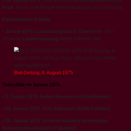
•
19. Januar 1975:
Eine umfassende
Steuerreform tritt in
Kraft
, die für viele Bürger Mehrbelastungen mit sich bringt.
Katastrophen & Natur
•
Januar 1975:
Lawinenunglück in Österreich
– Ein
schwerer
Lawinenabgang
fordert mehrere Tote.
Bild-Zeitung, 8. August 1975
Todesfälle im Januar 1975
•
3. Januar 1975:
Robert Neumann (Schriftsteller)
•
26. Januar 1975:
Fritz Selbmann (DDR-Politiker)
•
28. Januar 1975:
Antonín Novotný (ehemaliger
tschechoslowakischer Präsident)