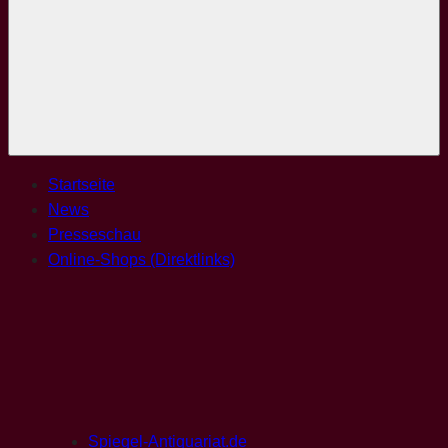
Menü
Startseite
News
Presseschau
Online-Shops (Direktlinks)
Spiegel-Antiquariat.de